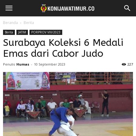
Beranda
Berita
Berita
JATIM
PORPROV VIII/2023
Surabaya Koleksi 6 Medali
Emas dari Cabor Judo
Penulis
Humas
-
10 September 2023
227