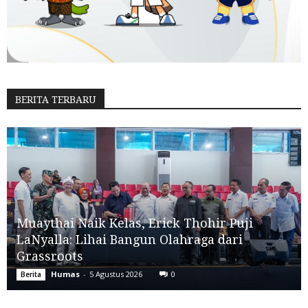
BERITA TERBARU
Muaythai Naik Kelas, Erick Thohir Puji
LaNyalla: Lihai Bangun Olahraga dari
Grassroots
Humas
-
5 Agustus 2026
0
Berita