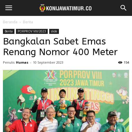
Beranda
Berita
Berita
PORPROV VIII/2023
slide
Bangkalan Sabet Emas
Renang Nomor 400 Meter
Penulis
Humas
-
10 September 2023
154