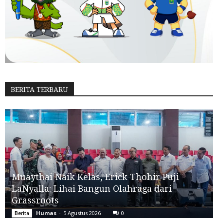
BERITA TERBARU
Muaythai Naik Kelas, Erick Thohir Puji
LaNyalla: Lihai Bangun Olahraga dari
Grassroots
Humas
-
5 Agustus 2026
0
Berita