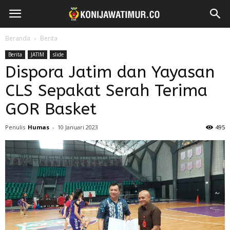
Beranda
Berita
Berita
JATIM
slide
Dispora Jatim dan Yayasan
CLS Sepakat Serah Terima
GOR Basket
Penulis
Humas
-
10 Januari 2023
495