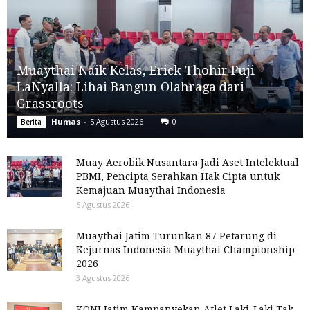
Muaythai Naik Kelas, Erick Thohir Puji
LaNyalla: Lihai Bangun Olahraga dari
Grassroots
Humas
-
5 Agustus 2026
0
Berita
Muay Aerobik Nusantara Jadi Aset Intelektual
PBMI, Pencipta Serahkan Hak Cipta untuk
Kemajuan Muaythai Indonesia
5 Agustus 2026
Muaythai Jatim Turunkan 87 Petarung di
Kejurnas Indonesia Muaythai Championship
2026
3 Agustus 2026
KONI Jatim Kampanyekan Atlet Laki-Laki Tak