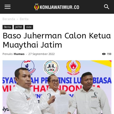
Beranda
Berita
Berita
JATIM
slide
Baso Juherman Calon Ketua
Muaythai Jatim
Penulis
Humas
-
27 September 2022
198