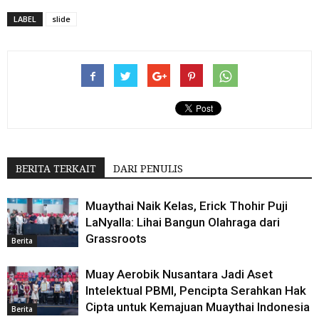
LABEL
slide
BERITA TERKAIT
DARI PENULIS
Muaythai Naik Kelas, Erick Thohir Puji
LaNyalla: Lihai Bangun Olahraga dari
Grassroots
Berita
Muay Aerobik Nusantara Jadi Aset
Intelektual PBMI, Pencipta Serahkan Hak
Cipta untuk Kemajuan Muaythai Indonesia
Berita