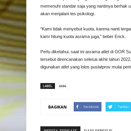
memenuhi standar saja yang nantinya berhak untu
akan menjalani tes psikologi.
“Kami tidak menyebut kuota, karena nanti ter
kami hitung kuota asrama juga,” beber Erick.
Perlu diketahui, saat ini asrama atlet di GO
tersebut direncanakan selesai akhir tahun 202
digunakan atlet yang lolos puslatprov mulai p
LABEL
slide
BAGIKAN
Facebook
Twitter