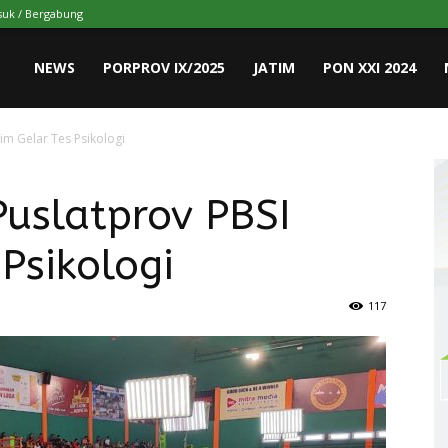
uk / Bergabung
NEWS
PORPROV IX/2025
JATIM
PON XXI 2024
atim Gelar Tes Psikologi
 Puslatprov PBSI
Psikologi
117