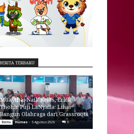
BERITA TERBARU
Muaythai Naik Kelas, Erick
Thohir Puji LaNyalla: Lihai
Bangun Olahraga dari Grassroots
Humas
-
5 Agustus 2026
0
Berita