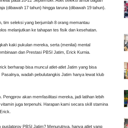
helat pada 20-22 September. Atlet seleksi ambil bagian
aja (dibawah 17 tahun) hingga taruna (dibawah 19 tahun).
in, tim seleksi yang berjumlah 8 orang memantau
los melanjutkan ke tahapan tes fisik dan kesehatan.
ngkah kaki pukulan mereka, serta (menilai) mental
embinaan dan Prestasi PBSI Jatim, Erick Kurnia.
ck berharap bisa muncul atlet-atlet Jatim yang bisa
al. Pasalnya, wadah pebulutangkis Jatim hanya lewat klub
im. Pengprov akan memfasilitasi mereka, jadi latihan lebih
vitamin juga terpenuhi. Harapan kami secara skill stamina
Erick.
 puslatprov PBSI Jatim? Menurutnya, hanya atlet yang