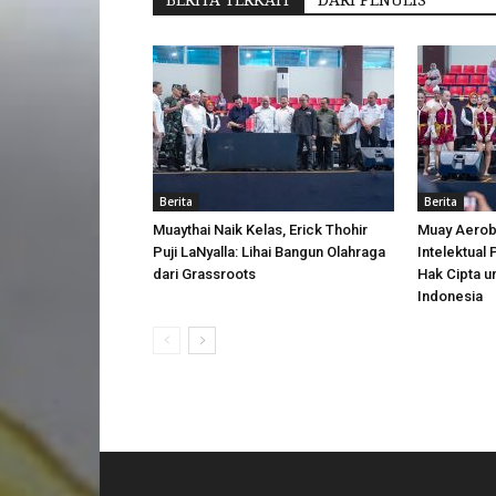
BERITA TERKAIT
DARI PENULIS
Berita
Berita
Muaythai Naik Kelas, Erick Thohir
Muay Aerobi
Puji LaNyalla: Lihai Bangun Olahraga
Intelektual
dari Grassroots
Hak Cipta u
Indonesia