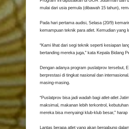
Program ini dipusatkan di GOR Sudirman dan di
mulai dari usia pemula (dibawah 15 tahun), rem
Pada hari pertama audisi, Selasa (20/9) kemar
kemampuan teknik para atlet. Kemudian yang lo
“Kami lihat dari segi teknik seperti kesiapan la
bertanding mereka juga,” kata Kepala Bidang P
Dengan adanya program puslatprov tersebut, Eri
berprestasi di tingkat nasional dan internasion
masing-masing.
“Puslatprov bisa jadi wadah bagi atlet-atlet Jat
maksimal, makanan lebih terkontrol, kebutuhan 
mereka bisa menyaingi klub-klub besar,” harap 
Lantas berapa atlet yang akan bergabung dalam