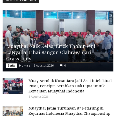
Muaythai Naik Kelas, Erick Thohir Puji
LaNyalla: Lihai Bangun Olahraga dari
Grassroots
Humas
-
5 Agustus 2026
0
Berita
Muay Aerobik Nusantara Jadi Aset Intelektual
PBMI, Pencipta Serahkan Hak Cipta untuk
Kemajuan Muaythai Indonesia
5 Agustus 2026
Muaythai Jatim Turunkan 87 Petarung di
Kejurnas Indonesia Muaythai Championship