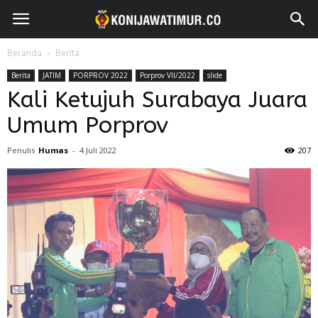
Beranda
Berita
Berita
JATIM
PORPROV 2022
Porprov VII/2022
slide
Kali Ketujuh Surabaya Juara
Umum Porprov
Penulis
Humas
-
4 Juli 2022
207