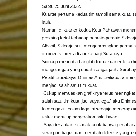
Sabtu 25 Juni 2022.
Kuarter pertama kedua tim tampil sama kuat, sali
jauh.
Namun, di kuarter kedua Kota Pahlawan mena
pressing ketat terhadap pemain-pemain Sidoarj
Alhasil, Sidoarjo sulit mengembangkan permai
dikonversi menjadi angka bagi Surabaya.
Sidoarjo mencoba bangkit di dua kuarter terak
mengejar gap yang sudah sangat jauh. Suraba
Pelatih Surabaya, Dhimas Aniz Setiaputra me
menjadi salah satu tim kuat.
“Cukup memuaskan grafiknya terus meningkat a
salah satu tim kuat, jadi saya lega,” aku Dhimas
Ia mengaku, dalam laga ini sengaja menerapkan 
untuk menutup pergerakan bola lawan.
“Saya tekankan ke anak-anak bahwa pertahanan
serangan bagus dan merubah defense yang le