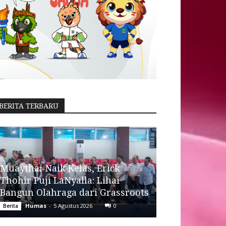
BERITA TERBARU
Muaythai Naik Kelas, Erick
Thohir Puji LaNyalla: Lihai
Bangun Olahraga dari Grassroots
Humas
-
5 Agustus 2026
0
Berita