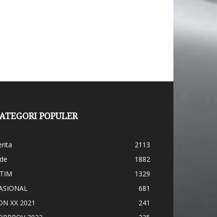
ATEGORI POPULER
rita
2113
ide
1882
ATIM
1329
ASIONAL
681
ON XX 2021
241