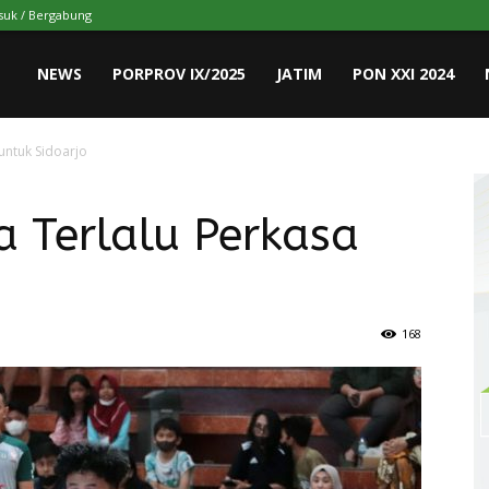
uk / Bergabung
NEWS
PORPROV IX/2025
JATIM
PON XXI 2024
untuk Sidoarjo
 Terlalu Perkasa
168