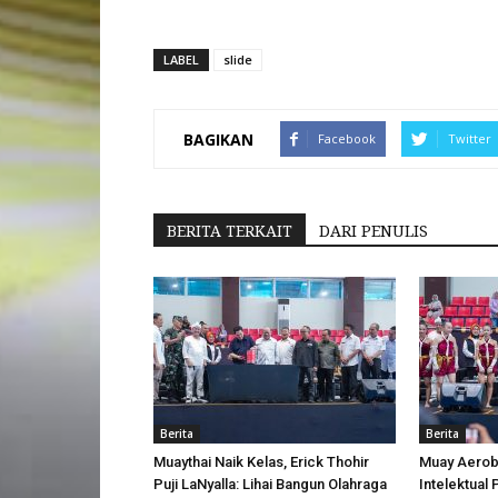
LABEL
slide
BAGIKAN
Facebook
Twitter
BERITA TERKAIT
DARI PENULIS
Berita
Berita
Muaythai Naik Kelas, Erick Thohir
Muay Aerobi
Puji LaNyalla: Lihai Bangun Olahraga
Intelektual