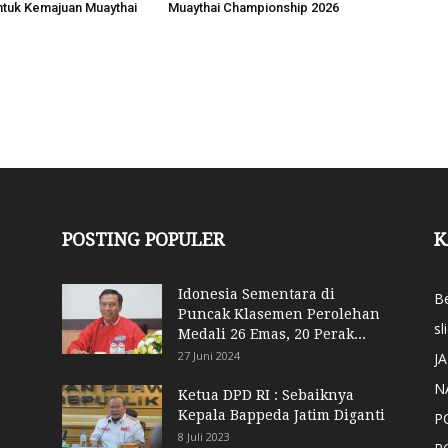
ntuk Kemajuan Muaythai
Muaythai Championship 2026
POSTING POPULER
K
Idonesia Sementara di
Be
Puncak Klasemen Perolehan
sl
Medali 26 Emas, 20 Perak...
27 Juni 2024
J
N
Ketua DPD RI : Sebaiknya
Kepala Bappeda Jatim Diganti
P
8 Juli 2023