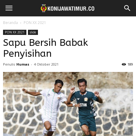
Beranda
PON XX 2021
PON XX 2021
slide
Sapu Bersih Babak
Penyisihan
Penulis
Humas
-
4 Oktober 2021
189