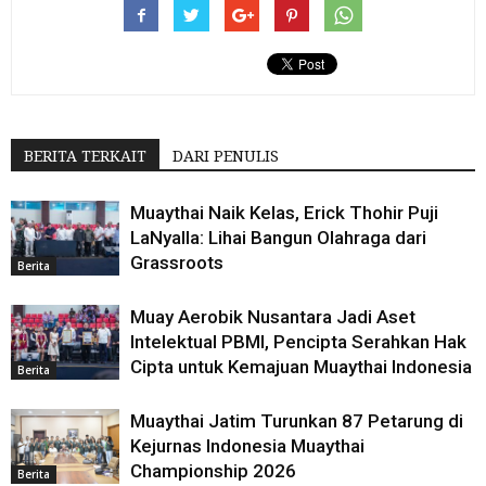
BERITA TERKAIT
DARI PENULIS
Muaythai Naik Kelas, Erick Thohir Puji
LaNyalla: Lihai Bangun Olahraga dari
Grassroots
Berita
Muay Aerobik Nusantara Jadi Aset
Intelektual PBMI, Pencipta Serahkan Hak
Cipta untuk Kemajuan Muaythai Indonesia
Berita
Muaythai Jatim Turunkan 87 Petarung di
Kejurnas Indonesia Muaythai
Championship 2026
Berita