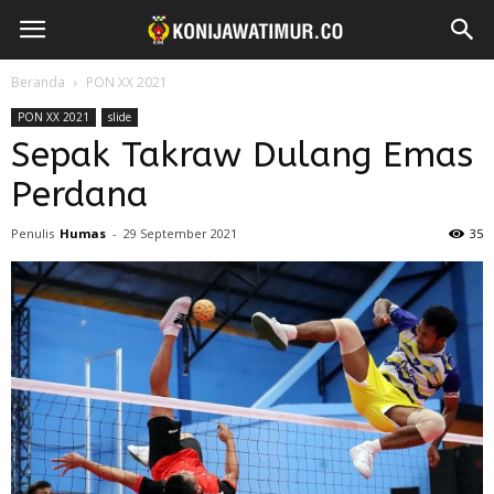
Beranda
PON XX 2021
PON XX 2021
slide
Sepak Takraw Dulang Emas
Perdana
Penulis
Humas
-
29 September 2021
35