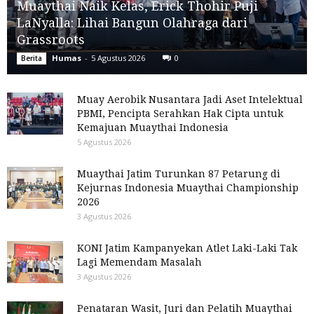
Muaythai Naik Kelas, Erick Thohir Puji
LaNyalla: Lihai Bangun Olahraga dari
Grassroots
Humas
-
5 Agustus 2026
0
Berita
Muay Aerobik Nusantara Jadi Aset Intelektual
PBMI, Pencipta Serahkan Hak Cipta untuk
Kemajuan Muaythai Indonesia
5 Agustus 2026
Muaythai Jatim Turunkan 87 Petarung di
Kejurnas Indonesia Muaythai Championship
2026
3 Agustus 2026
KONI Jatim Kampanyekan Atlet Laki-Laki Tak
Lagi Memendam Masalah
3 Agustus 2026
Penataran Wasit, Juri dan Pelatih Muaythai