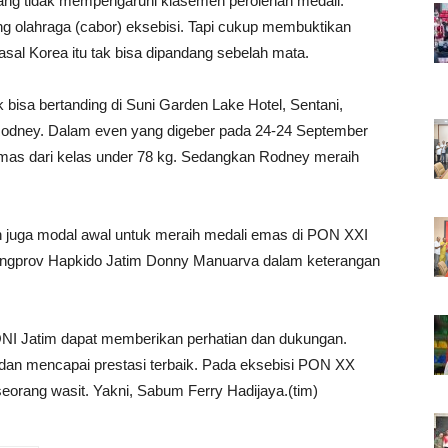
ng tidak mempengaruhi klasemen perolehan medali.
g olahraga (cabor) eksebisi. Tapi cukup membuktikan
al Korea itu tak bisa dipandang sebelah mata.
k bisa bertanding di Suni Garden Lake Hotel, Sentani,
Rodney. Dalam even yang digeber pada 24-24 September
mas dari kelas under 78 kg. Sedangkan Rodney meraih
an juga modal awal untuk meraih medali emas di PON XXI
Pengprov Hapkido Jatim Donny Manuarva dalam keterangan
ONI Jatim dapat memberikan perhatian dan dukungan.
an mencapai prestasi terbaik. Pada eksebisi PON XX
eorang wasit. Yakni, Sabum Ferry Hadijaya.(tim)