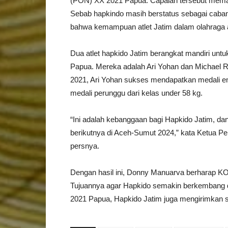
(PON) XX 2021 Papua. Capaian tersebut mema
Sebab hapkindo masih berstatus sebagai caban
bahwa kemampuan atlet Jatim dalam olahraga as
Dua atlet hapkido Jatim berangkat mandiri untu
Papua. Mereka adalah Ari Yohan dan Michael 
2021, Ari Yohan sukses mendapatkan medali e
medali perunggu dari kelas under 58 kg.
“Ini adalah kebanggaan bagi Hapkido Jatim, d
berikutnya di Aceh-Sumut 2024,” kata Ketua 
persnya.
Dengan hasil ini, Donny Manuarva berharap K
Tujuannya agar Hapkido semakin berkembang d
2021 Papua, Hapkido Jatim juga mengirimkan s