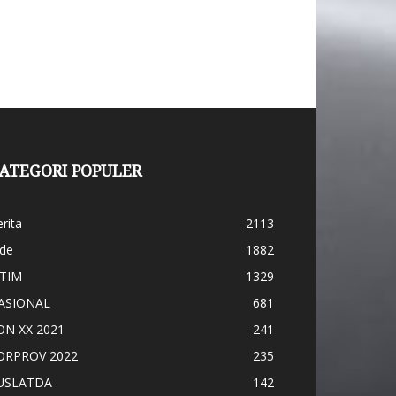
ATEGORI POPULER
rita
2113
ide
1882
ATIM
1329
ASIONAL
681
ON XX 2021
241
ORPROV 2022
235
USLATDA
142