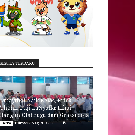
BERITA TERBARU
Muaythai Naik Kelas, Erick
Thohir Puji LaNyalla: Lihai
Bangun Olahraga dari Grassroots
Humas
-
5 Agustus 2026
0
Berita