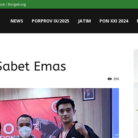
uk / Bergabung
NEWS
PORPROV IX/2025
JATIM
PON XXI 2024
Sabet Emas
296