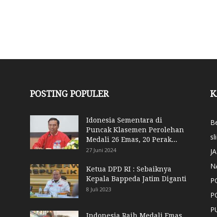
POSTING POPULER
K
Idonesia Sementara di
Be
Puncak Klasemen Perolehan
sl
Medali 26 Emas, 20 Perak...
27 Juni 2024
J
N
Ketua DPD RI : Sebaiknya
Kepala Bappeda Jatim Diganti
P
8 Juli 2023
P
P
Indonesia Raih Medali Emas