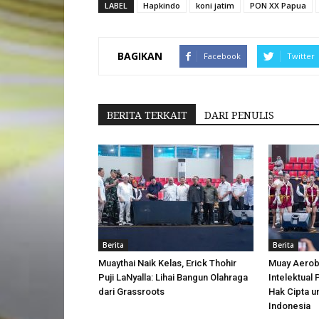
LABEL
Hapkindo
koni jatim
PON XX Papua
BAGIKAN
Facebook
Twitter
BERITA TERKAIT
DARI PENULIS
Berita
Berita
Muaythai Naik Kelas, Erick Thohir
Muay Aerobi
Puji LaNyalla: Lihai Bangun Olahraga
Intelektual
dari Grassroots
Hak Cipta u
Indonesia