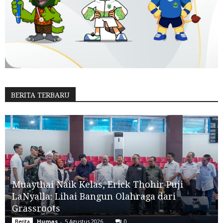
BERITA TERBARU
Muaythai Naik Kelas, Erick Thohir Puji
LaNyalla: Lihai Bangun Olahraga dari
Grassroots
Humas
-
5 Agustus 2026
0
Berita