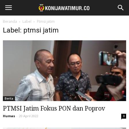
Beranda
Label
Ptmsi jatim
Label: ptmsi jatim
Berita
PTMSI Jatim Fokus PON dan Poprov
Humas
-
20 April 2022
0