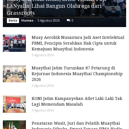
LaNyalla: Lihai Bangun Olahraga dari
Grassroots
Humas
-
5 Agustus 2026
0
Berita
Muay Aerobik Nusantara Jadi Aset Intelektual
PBMI, Pencipta Serahkan Hak Cipta untuk
Kemajuan Muaythai Indonesia
5 Agustus 2026
Muaythai Jatim Turunkan 87 Petarung di
Kejurnas Indonesia Muaythai Championship
2026
3 Agustus 2026
KONI Jatim Kampanyekan Atlet Laki-Laki Tak
Lagi Memendam Masalah
3 Agustus 2026
Penataran Wasit, Juri dan Pelatih Muaythai
Indonesia Dibuka, Empat Tenaga IFMA Hadir