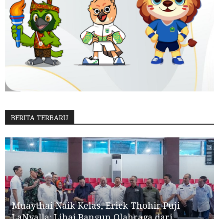
BERITA TERBARU
Muaythai Naik Kelas, Erick Thohir Puji
LaNyalla: Lihai Bangun Olahraga dari