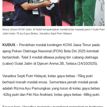
Ketua Umum KONI Jatim, M Nabil mengalungkan medali emas kepada juara I Gulat Putri
Jatim kelas 76 kg Gaya Bebas, Varadisa Septi Putri Hidayat
KUDUS
– Perolehan medali kontingen KONI Jawa Timur pada
ajang Pekan Olahraga Nasional (PON) Bela Diri 2025 kembali
bertambah. Total 3 medali dibawa pulang tim cabang olahraga
(cabor) Gulat Jatim di Djarum Arena 2B, Selasa (14/10/2025).
Varadisa Septi Putri Hidayat, kelas gaya bebas -76kg putri
berhasil meraih medali emas. Sementara peraih medali perak
adalah Rizma Ayu Pamungkas yang turun di kelas gaya bebas
-62kg putri dan Fitri Nur Andriani, kelas gaya bebas -68kg putri.
Seusai laga, Varadisa mengaku mendapat pengalaman berharga