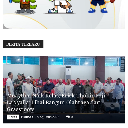
BERITA TERBARU
Muaythai Naik Kelas, Erick Thohir Puji
LaNyalla: Lihai Bangun Olahraga dari
Grassroots
Humas
-
5 Agustus 2026
0
Berita