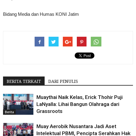
Bidang Media dan Humas KONI Jatim
BERITA TERKAIT
DARI PENULIS
Muaythai Naik Kelas, Erick Thohir Puji
LaNyalla: Lihai Bangun Olahraga dari
Grassroots
Berita
Muay Aerobik Nusantara Jadi Aset
Intelektual PBMI, Pencipta Serahkan Hak