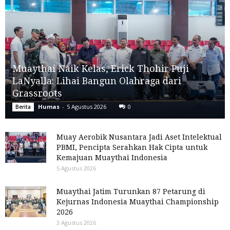
Muaythai Naik Kelas, Erick Thohir Puji
LaNyalla: Lihai Bangun Olahraga dari
Grassroots
Humas
-
5 Agustus 2026
0
Berita
Muay Aerobik Nusantara Jadi Aset Intelektual
PBMI, Pencipta Serahkan Hak Cipta untuk
Kemajuan Muaythai Indonesia
5 Agustus 2026
Muaythai Jatim Turunkan 87 Petarung di
Kejurnas Indonesia Muaythai Championship
2026
3 Agustus 2026