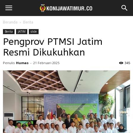
Beranda
Berita
Berita
JATIM
slide
Pengprov PTMSI Jatim
Resmi Dikukuhkan
Penulis
Humas
-
21 Februari 2025
345