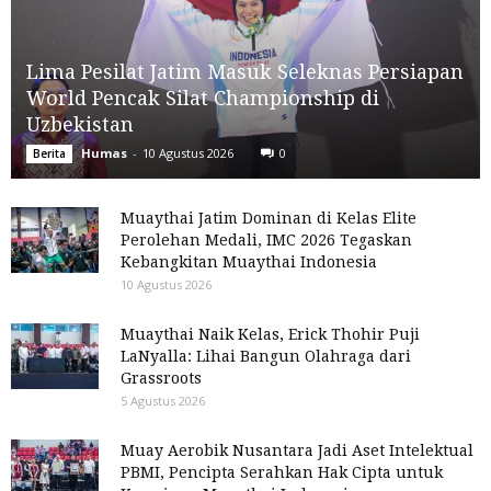
Lima Pesilat Jatim Masuk Seleknas Persiapan
World Pencak Silat Championship di
Uzbekistan
Humas
-
10 Agustus 2026
0
Berita
Muaythai Jatim Dominan di Kelas Elite
Perolehan Medali, IMC 2026 Tegaskan
Kebangkitan Muaythai Indonesia
10 Agustus 2026
Muaythai Naik Kelas, Erick Thohir Puji
LaNyalla: Lihai Bangun Olahraga dari
Grassroots
5 Agustus 2026
Muay Aerobik Nusantara Jadi Aset Intelektual
PBMI, Pencipta Serahkan Hak Cipta untuk