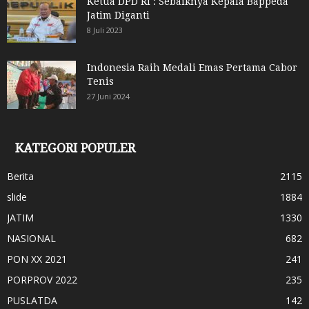
Ketua DPD RI : Sebaiknya Kepala Bappeda
Jatim Diganti
8 Juli 2023
Indonesia Raih Medali Emas Pertama Cabor
Tenis
27 Juni 2024
KATEGORI POPULER
Berita
2115
slide
1884
JATIM
1330
NASIONAL
682
PON XX 2021
241
PORPROV 2022
235
PUSLATDA
142