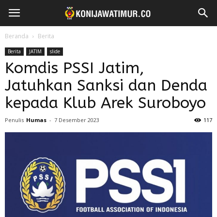
Beranda
Berita
Berita
JATIM
slide
Komdis PSSI Jatim,
Jatuhkan Sanksi dan Denda
kepada Klub Arek Suroboyo
Penulis
Humas
-
7 Desember 2023
117