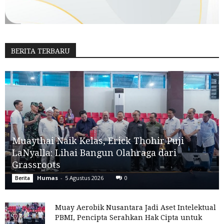
BERITA TERBARU
Muaythai Naik Kelas, Erick Thohir Puji
LaNyalla: Lihai Bangun Olahraga dari
Grassroots
Humas
-
5 Agustus 2026
0
Berita
Muay Aerobik Nusantara Jadi Aset Intelektual
PBMI, Pencipta Serahkan Hak Cipta untuk