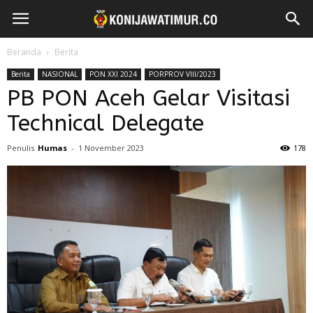
Beranda
Berita
Berita
NASIONAL
PON XXI 2024
PORPROV VIII/2023
PB PON Aceh Gelar Visitasi
Technical Delegate
Penulis
Humas
-
1 November 2023
178