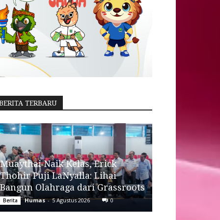
BERITA TERBARU
Muaythai Naik Kelas, Erick
Thohir Puji LaNyalla: Lihai
Bangun Olahraga dari Grassroots
Humas
-
5 Agustus 2026
0
Berita