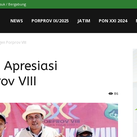
suk / Bergabung
NEWS
PORPROV IX/2025
JATIM
PON XXI 2024
en Porprov VIII
 Apresiasi
ov VIII
86