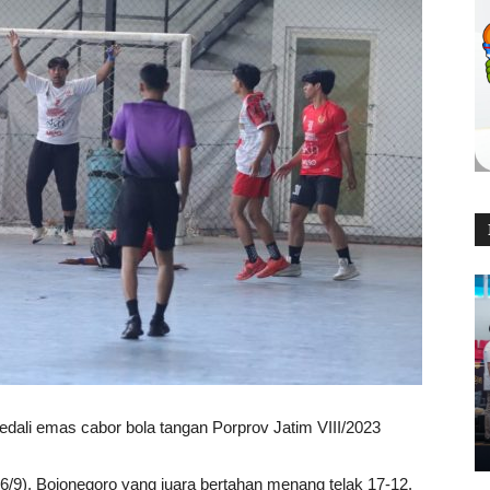
dali emas cabor bola tangan Porprov Jatim VIII/2023
16/9), Bojonegoro yang juara bertahan menang telak 17-12.