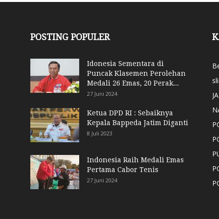
POSTING POPULER
K
Idonesia Sementara di
Be
Puncak Klasemen Perolehan
sl
Medali 26 Emas, 20 Perak...
27 Juni 2024
J
N
Ketua DPD RI : Sebaiknya
Kepala Bappeda Jatim Diganti
P
8 Juli 2023
P
P
Indonesia Raih Medali Emas
P
Pertama Cabor Tenis
27 Juni 2024
P