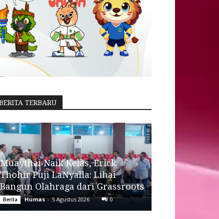
BERITA TERBARU
Muaythai Naik Kelas, Erick
Thohir Puji LaNyalla: Lihai
Bangun Olahraga dari Grassroots
Humas
-
5 Agustus 2026
0
Berita