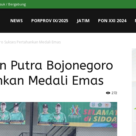
suk / Bergabung
NEWS
PORPROV IX/2025
JATIM
PON XXI 2024
ro Sukses Pertahankan Medali Emas
n Putra Bojonegoro
nkan Medali Emas
272