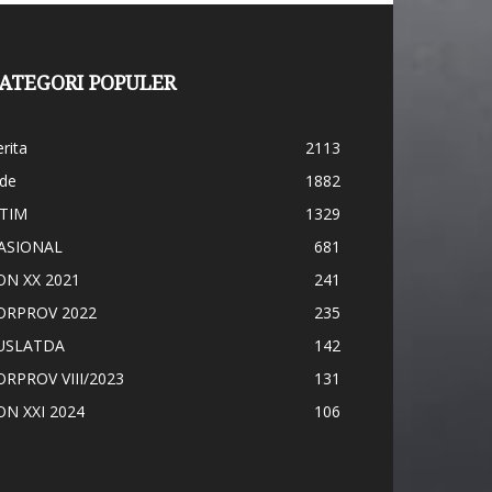
ATEGORI POPULER
rita
2113
ide
1882
ATIM
1329
ASIONAL
681
ON XX 2021
241
ORPROV 2022
235
USLATDA
142
ORPROV VIII/2023
131
ON XXI 2024
106