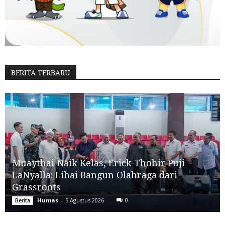
BERITA TERBARU
Muaythai Naik Kelas, Erick Thohir Puji
LaNyalla: Lihai Bangun Olahraga dari
Grassroots
Humas
-
5 Agustus 2026
0
Berita