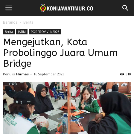
Beranda
Berita
Berita
JATIM
PORPROV VIII/2023
Mengejutkan, Kota
Probolinggo Juara Umum
Bridge
Penulis
Humas
-
16 September 2023
310