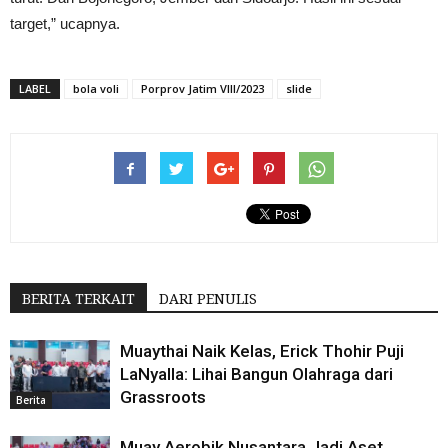
target,” ucapnya.
LABEL
bola voli
Porprov Jatim VIII/2023
slide
BERITA TERKAIT
DARI PENULIS
Muaythai Naik Kelas, Erick Thohir Puji
LaNyalla: Lihai Bangun Olahraga dari
Grassroots
Berita
Muay Aerobik Nusantara Jadi Aset