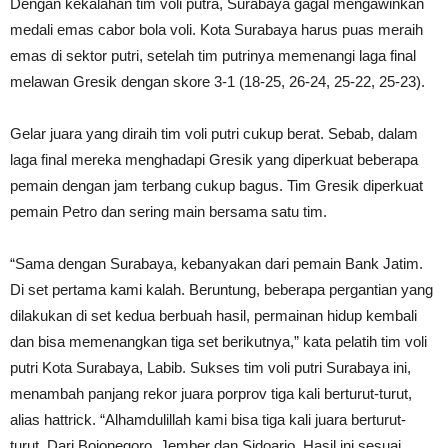
Dengan kekalahan tim voli putra, Surabaya gagal mengawinkan
medali emas cabor bola voli. Kota Surabaya harus puas meraih
emas di sektor putri, setelah tim putrinya memenangi laga final
melawan Gresik dengan skore 3-1 (18-25, 26-24, 25-22, 25-23).
Gelar juara yang diraih tim voli putri cukup berat. Sebab, dalam
laga final mereka menghadapi Gresik yang diperkuat beberapa
pemain dengan jam terbang cukup bagus. Tim Gresik diperkuat
pemain Petro dan sering main bersama satu tim.
“Sama dengan Surabaya, kebanyakan dari pemain Bank Jatim.
Di set pertama kami kalah. Beruntung, beberapa pergantian yang
dilakukan di set kedua berbuah hasil, permainan hidup kembali
dan bisa memenangkan tiga set berikutnya,” kata pelatih tim voli
putri Kota Surabaya, Labib. Sukses tim voli putri Surabaya ini,
menambah panjang rekor juara porprov tiga kali berturut-turut,
alias hattrick. “Alhamdulillah kami bisa tiga kali juara berturut-
turut. Dari Bojonegoro, Jember dan Sidoarjo. Hasil ini sesuai