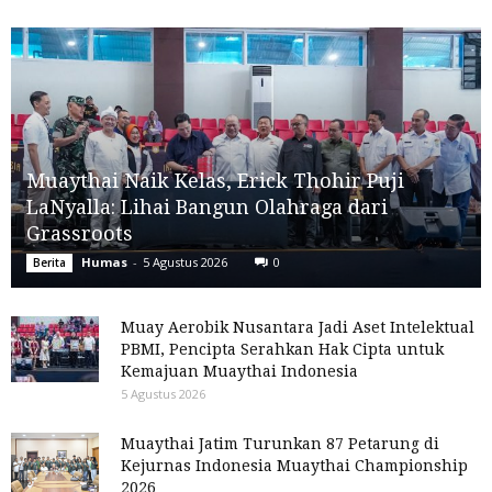
Muaythai Naik Kelas, Erick Thohir Puji
LaNyalla: Lihai Bangun Olahraga dari
Grassroots
Humas
-
5 Agustus 2026
0
Berita
Muay Aerobik Nusantara Jadi Aset Intelektual
PBMI, Pencipta Serahkan Hak Cipta untuk
Kemajuan Muaythai Indonesia
5 Agustus 2026
Muaythai Jatim Turunkan 87 Petarung di
Kejurnas Indonesia Muaythai Championship
2026