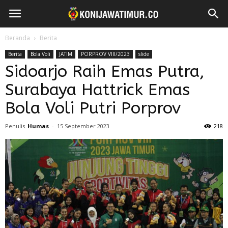
Beranda
Berita
Berita
Bola Voli
JATIM
PORPROV VIII/2023
slide
Sidoarjo Raih Emas Putra,
Surabaya Hattrick Emas
Bola Voli Putri Porprov
Penulis
Humas
-
15 September 2023
218