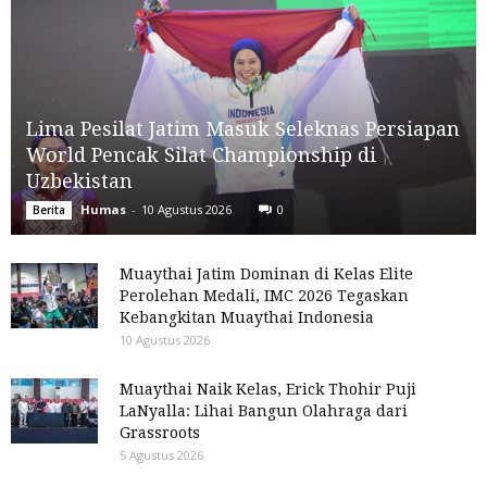
Lima Pesilat Jatim Masuk Seleknas Persiapan
World Pencak Silat Championship di
Uzbekistan
Humas
-
10 Agustus 2026
0
Berita
Muaythai Jatim Dominan di Kelas Elite
Perolehan Medali, IMC 2026 Tegaskan
Kebangkitan Muaythai Indonesia
10 Agustus 2026
Muaythai Naik Kelas, Erick Thohir Puji
LaNyalla: Lihai Bangun Olahraga dari
Grassroots
5 Agustus 2026