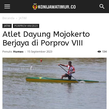
Beranda
JATIM
JATIM
PORPROV VIII/2023
Atlet Dayung Mojokerto
Berjaya di Porprov VIII
Penulis
Humas
-
15 September 2023
134