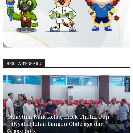
BERITA TERBARU
Muaythai Naik Kelas, Erick Thohir Puji
LaNyalla: Lihai Bangun Olahraga dari
Grassroots