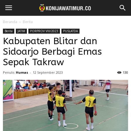
Beranda
Berita
Berita
JATIM
PORPROV VIII/2023
PUSLATDA
Kabupaten Blitar dan
Sidoarjo Berbagi Emas
Sepak Takraw
Penulis
Humas
-
12 September 2023
130