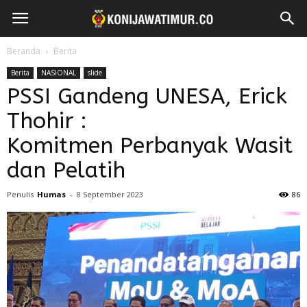
Beranda
Berita
Berita
NASIONAL
slide
PSSI Gandeng UNESA, Erick
Thohir :
Komitmen Perbanyak Wasit
dan Pelatih
Penulis
Humas
-
8 September 2023
86