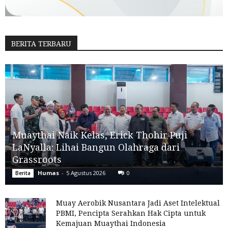
BERITA TERBARU
Muaythai Naik Kelas, Erick Thohir Puji
LaNyalla: Lihai Bangun Olahraga dari
Grassroots
Humas
-
5 Agustus 2026
0
Berita
Muay Aerobik Nusantara Jadi Aset Intelektual
PBMI, Pencipta Serahkan Hak Cipta untuk
Kemajuan Muaythai Indonesia