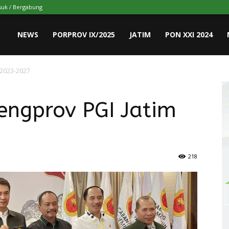
uk / Bergabung
NEWS
PORPROV IX/2025
JATIM
PON XXI 2024
 2023-2027
engprov PGI Jatim
218