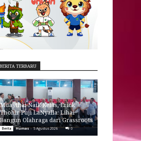
BERITA TERBARU
Muaythai Naik Kelas, Erick
Thohir Puji LaNyalla: Lihai
Bangun Olahraga dari Grassroots
Humas
-
5 Agustus 2026
0
Berita