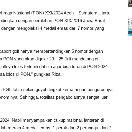
lahraga Nasional (PON) XXI/2024 Aceh – Sumatera Utara,
bandingkan dengan perolehan PON XIX/2016 Jawa Barat
um dengan mengoleksi 4 medali emas dari 7 nomor yang
cabor) golf hanya mempertandingkan 5 nomor dengan
a PON yang akan digelar 23 – 25 Juli mendatang di
olfnya lolos terlebih dahulu agar bisa turun di PON 2024.
sa lolos di PON,” pungkas Rizal.
PGI Jatim selain guyub tingkat kematangan pengurusnya
onominya. Sehingga, totalitas pengabdiannya sangat luar
 2024, Nabil menyampaikan cukup rasional, lantaran di
dah meraih 4 medali emas, 1 perak dan 2 perunggu, dari 7