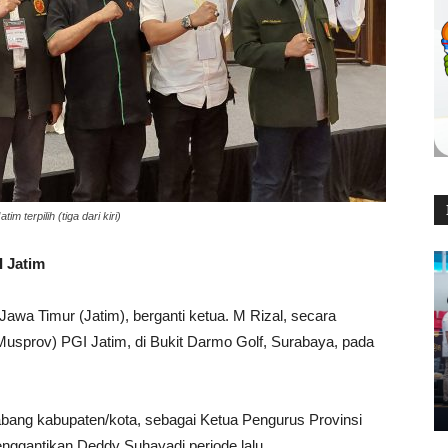
terpilih (tiga dari kiri)
I Jatim
Jawa Timur (Jatim), berganti ketua. M Rizal, secara
Musprov) PGI Jatim, di Bukit Darmo Golf, Surabaya, pada
 cabang kabupaten/kota, sebagai Ketua Pengurus Provinsi
enggantikan Deddy Suhayadi periode lalu.