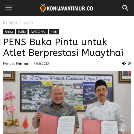
Beranda
Berita
Berita
JATIM
NASIONAL
slide
PENS Buka Pintu untuk
Atlet Berprestasi Muaythai
Penulis
Humas
-
7 Juli 2023
50