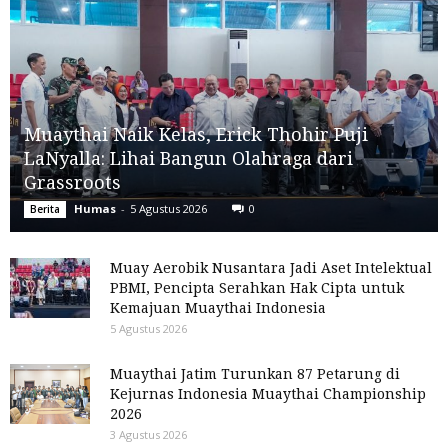
Muaythai Naik Kelas, Erick Thohir Puji
LaNyalla: Lihai Bangun Olahraga dari
Grassroots
Humas
-
5 Agustus 2026
0
Berita
Muay Aerobik Nusantara Jadi Aset Intelektual
PBMI, Pencipta Serahkan Hak Cipta untuk
Kemajuan Muaythai Indonesia
5 Agustus 2026
Muaythai Jatim Turunkan 87 Petarung di
Kejurnas Indonesia Muaythai Championship
2026
3 Agustus 2026