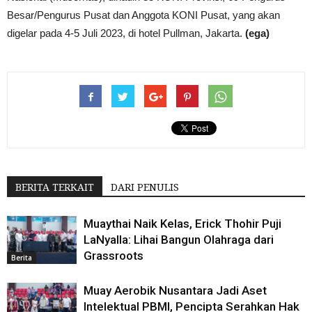
Besar/Pengurus Pusat dan Anggota KONI Pusat, yang akan
digelar pada 4-5 Juli 2023, di hotel Pullman, Jakarta.
(ega)
BERITA TERKAIT
DARI PENULIS
Muaythai Naik Kelas, Erick Thohir Puji
LaNyalla: Lihai Bangun Olahraga dari
Grassroots
Berita
Muay Aerobik Nusantara Jadi Aset
Intelektual PBMI, Pencipta Serahkan Hak