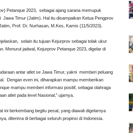
prov) Petanque 2023, sebagai ajang sarana memupuk
i Jawa Timur (Jatim). Hal itu disampaikan Ketua Pengprov
atim, Prof. Dr. Nurhasan, M.Kes, Kamis (11/5/2023).
skan, selain itu tujuan Kejurprov sebagai tolak ukur
enurut jadwal, Kejurprov Petanque 2023, digelar di
udaraan antar atlet se Jawa Timur, yakni memberi peluang
ional. Dengan even ini, diharapkan mampu memberikan
que mampu memberi informasi positif, sebagai olahraga
an atlet pada level Nasional,” ujarnya.
ni berkembang begitu pesat, yang diawali digelarnya
diterima di berbagai seluruh propinsi di Indonesia.