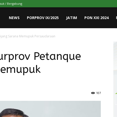
suk / Bergabung
NEWS
PORPROV IX/2025
JATIM
PON XXI 2024
 Ajang Sarana Memupuk Persaudaraan
urprov Petanque
Memupuk
107