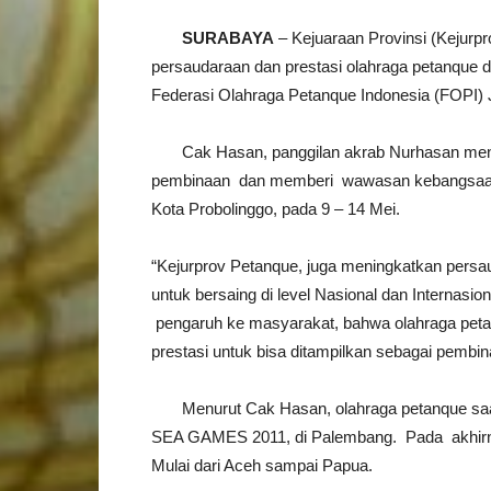
SURABAYA
– Kejuaraan Provinsi (Kejur
persaudaraan dan prestasi olahraga petanque d
Federasi Olahraga Petanque Indonesia (FOPI) J
Cak Hasan, panggilan akrab Nurhasan menjela
pembinaan dan memberi wawasan kebangsaan. M
Kota Probolinggo, pada 9 – 14 Mei.
“Kejurprov Petanque, juga meningkatkan persa
untuk bersaing di level Nasional dan Internas
pengaruh ke masyarakat, bahwa olahraga petan
prestasi untuk bisa ditampilkan sebagai pembina
Menurut Cak Hasan, olahraga petanque saat i
SEA GAMES 2011, di Palembang. Pada akhirnya, 
Mulai dari Aceh sampai Papua.