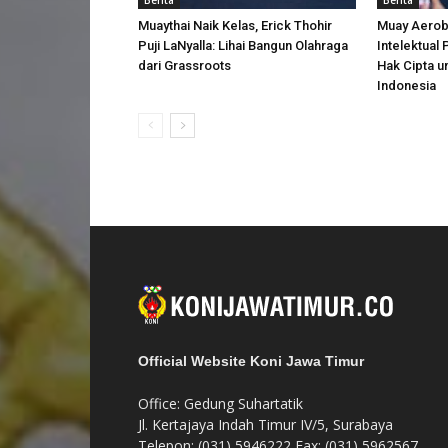
Berita
Berita
Muaythai Naik Kelas, Erick Thohir
Muay Aerobi
Puji LaNyalla: Lihai Bangun Olahraga
Intelektual
dari Grassroots
Hak Cipta u
Indonesia
Official Website Koni Jawa Timur
Office: Gedung Suhartatik
Jl. Kertajaya Indah Timur IV/5, Surabaya
Telepon: (031) 5946222 Fax: (031) 5962567