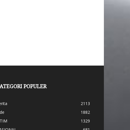
ATEGORI POPULER
rita
2113
ide
1882
ATIM
1329
ASIONAL
681