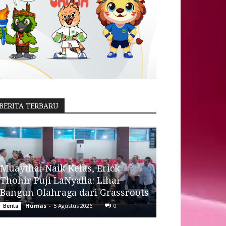
BERITA TERBARU
Muaythai Naik Kelas, Erick
Thohir Puji LaNyalla: Lihai
Bangun Olahraga dari Grassroots
Humas
-
5 Agustus 2026
0
Berita