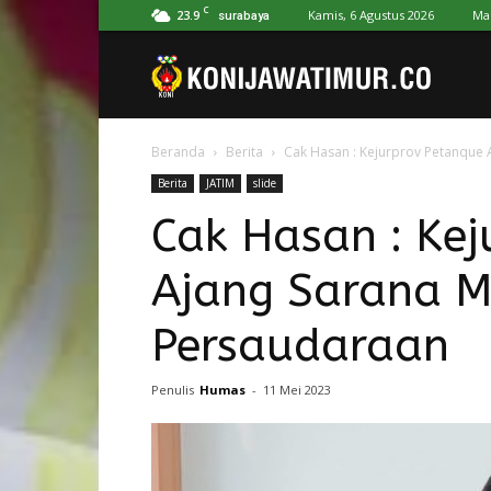
C
23.9
Kamis, 6 Agustus 2026
Ma
surabaya
Koni
Beranda
Berita
Cak Hasan : Kejurprov Petanque
Jawa
Berita
JATIM
slide
Cak Hasan : Kej
Timur
Ajang Sarana 
Persaudaraan
Penulis
Humas
-
11 Mei 2023