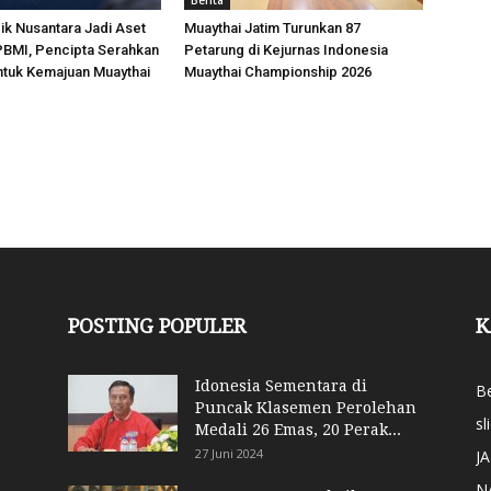
Berita
k Nusantara Jadi Aset
Muaythai Jatim Turunkan 87
 PBMI, Pencipta Serahkan
Petarung di Kejurnas Indonesia
ntuk Kemajuan Muaythai
Muaythai Championship 2026
POSTING POPULER
K
Idonesia Sementara di
Be
Puncak Klasemen Perolehan
sl
Medali 26 Emas, 20 Perak...
27 Juni 2024
J
N