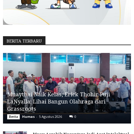
BERITA TERBARU
Muaythai Naik Kelas, Erick Thohir Puji
LaNyalla: Lihai Bangun Olahraga dari
Grassroots
Humas
-
5 Agustus 2026
0
Berita