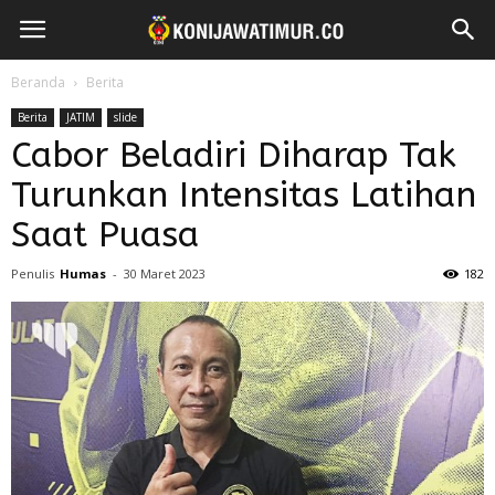
Beranda
Berita
Berita
JATIM
slide
Cabor Beladiri Diharap Tak
Turunkan Intensitas Latihan
Saat Puasa
Penulis
Humas
-
30 Maret 2023
182