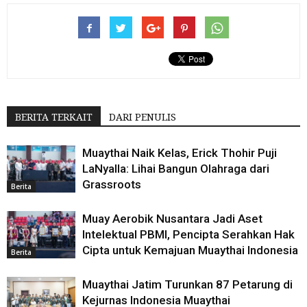
BERITA TERKAIT
DARI PENULIS
Muaythai Naik Kelas, Erick Thohir Puji
LaNyalla: Lihai Bangun Olahraga dari
Grassroots
Berita
Muay Aerobik Nusantara Jadi Aset
Intelektual PBMI, Pencipta Serahkan Hak
Cipta untuk Kemajuan Muaythai Indonesia
Berita
Muaythai Jatim Turunkan 87 Petarung di
Kejurnas Indonesia Muaythai