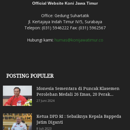
Official Website Koni Jawa Timur
Office: Gedung Suhartatik
Jl. Kertajaya Indah Timur IV/5, Surabaya
Telepon: (031) 5946222 Fax: (031) 5962567
Hubungi kami:
humas@konijawatimur.co
POSTING POPULER
Idonesia Sementara di Puncak Klasemen
Perolehan Medali 26 Emas, 20 Perak...
27 Juni 2024
Ketua DPD RI : Sebaiknya Kepala Bappeda
Jatim Diganti
8 Juli 2023