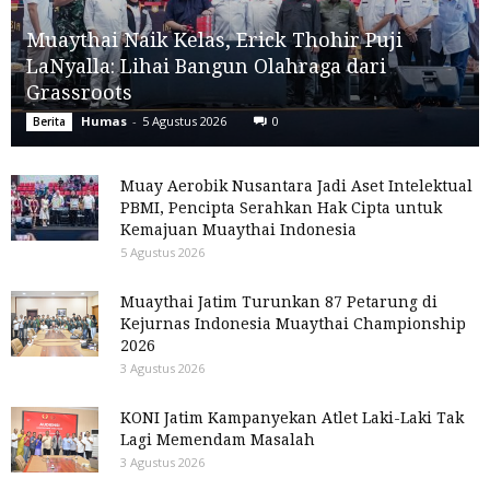
Muaythai Naik Kelas, Erick Thohir Puji
LaNyalla: Lihai Bangun Olahraga dari
Grassroots
Humas
-
5 Agustus 2026
0
Berita
Muay Aerobik Nusantara Jadi Aset Intelektual
PBMI, Pencipta Serahkan Hak Cipta untuk
Kemajuan Muaythai Indonesia
5 Agustus 2026
Muaythai Jatim Turunkan 87 Petarung di
Kejurnas Indonesia Muaythai Championship
2026
3 Agustus 2026
KONI Jatim Kampanyekan Atlet Laki-Laki Tak
Lagi Memendam Masalah
3 Agustus 2026