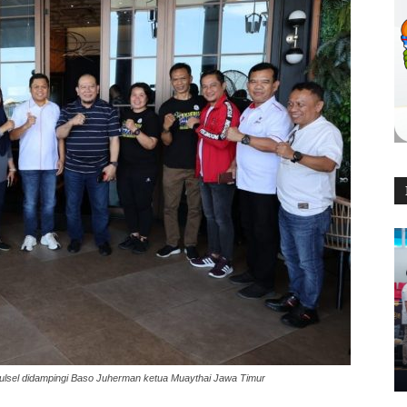
ulsel didampingi Baso Juherman ketua Muaythai Jawa Timur