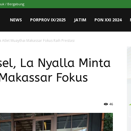
uk / Bergabung
NEWS
PORPROV IX/2025
JATIM
PON XXI 2024
a Atlet Muaythai Makassar Fokus Raih Prestasi
el, La Nyalla Minta
 Makassar Fokus
46