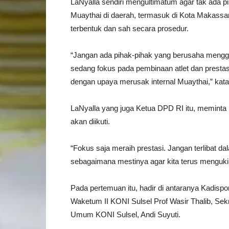
LaNyalla sendiri mengultimatum agar tak ada 
Muaythai di daerah, termasuk di Kota Makassa
terbentuk dan sah secara prosedur.
“Jangan ada pihak-pihak yang berusaha menggan
sedang fokus pada pembinaan atlet dan prestasi
dengan upaya merusak internal Muaythai,” kata
LaNyalla yang juga Ketua DPD RI itu, meminta 
akan diikuti.
“Fokus saja meraih prestasi. Jangan terlibat d
sebagaimana mestinya agar kita terus mengukir
Pada pertemuan itu, hadir di antaranya Kadis
Waketum II KONI Sulsel Prof Wasir Thalib, S
Umum KONI Sulsel, Andi Suyuti.