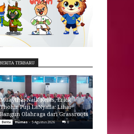
BERITA TERBARU
Muaythai Naik Kelas, Erick
Thohir Puji LaNyalla: Lihai
Bangun Olahraga dari Grassroots
Humas
-
5 Agustus 2026
0
Berita