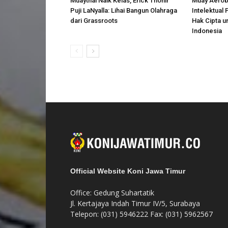
Muaythai Naik Kelas, Erick Thohir
Muay Aerobi
Puji LaNyalla: Lihai Bangun Olahraga
Intelektual
dari Grassroots
Hak Cipta u
Indonesia
Official Website Koni Jawa Timur
Office: Gedung Suhartatik
Jl. Kertajaya Indah Timur IV/5, Surabaya
Telepon: (031) 5946222 Fax: (031) 5962567