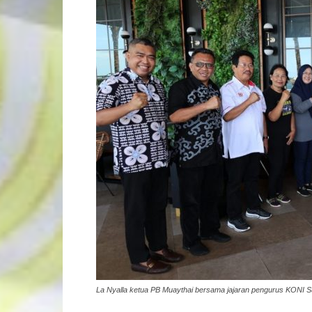
La Nyalla ketua PB Muaythai bersama jajaran pengurus KONI S