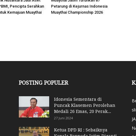
k Nusantara Jadi Aset
Muaythai Jatim Turunkan 87
 PBMI, Pencipta Serahkan
Petarung di Kejurnas Indonesia
ntuk Kemajuan Muaythai
Muaythai Championship 2026
POSTING POPULER
K
Idonesia Sementara di
Be
Puncak Klasemen Perolehan
sl
Medali 26 Emas, 20 Perak...
27 Juni 2024
J
N
Ketua DPD RI : Sebaiknya