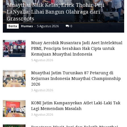
Muaythai Naik Kelas, Erick Thohir Puji
LaNyalla: Lihai Bangun Olahraga dari
Grassroots
Humas
-
5 Agustus 2026
0
Berita
Muay Aerobik Nusantara Jadi Aset Intelektual
PBMI, Pencipta Serahkan Hak Cipta untuk
Kemajuan Muaythai Indonesia
5 Agustus 2026
Muaythai Jatim Turunkan 87 Petarung di
Kejurnas Indonesia Muaythai Championship
2026
3 Agustus 2026
KONI Jatim Kampanyekan Atlet Laki-Laki Tak
Lagi Memendam Masalah
3 Agustus 2026