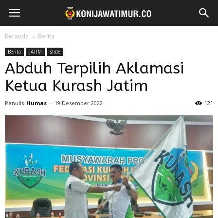
Beranda
Berita
Berita
JATIM
slide
Abduh Terpilih Aklamasi
Ketua Kurash Jatim
Penulis
Humas
-
19 Desember 2022
121