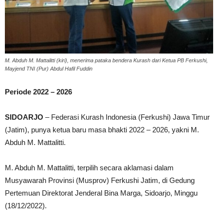
M. Abduh M. Mattalitti (kiri), menerima pataka bendera Kurash dari Ketua PB Ferkushi,
Mayjend TNI (Pur) Abdul Hafil Fuddin
Periode 2022 – 2026
SIDOARJO
– Federasi Kurash Indonesia (Ferkushi) Jawa Timur
(Jatim), punya ketua baru masa bhakti 2022 – 2026, yakni M.
Abduh M. Mattalitti.
M. Abduh M. Mattalitti, terpilih secara aklamasi dalam
Musyawarah Provinsi (Musprov) Ferkushi Jatim, di Gedung
Pertemuan Direktorat Jenderal Bina Marga, Sidoarjo, Minggu
(18/12/2022).