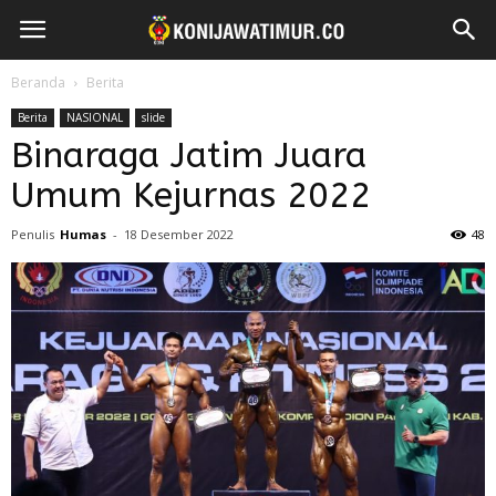
Beranda
Berita
Berita
NASIONAL
slide
Binaraga Jatim Juara
Umum Kejurnas 2022
Penulis
Humas
-
18 Desember 2022
48