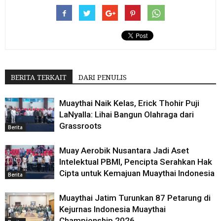
BERITA TERKAIT
DARI PENULIS
Muaythai Naik Kelas, Erick Thohir Puji
LaNyalla: Lihai Bangun Olahraga dari
Grassroots
Berita
Muay Aerobik Nusantara Jadi Aset
Intelektual PBMI, Pencipta Serahkan Hak
Cipta untuk Kemajuan Muaythai Indonesia
Berita
Muaythai Jatim Turunkan 87 Petarung di
Kejurnas Indonesia Muaythai
Championship 2026