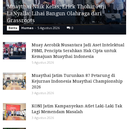
Muaythai Naik Kelas, Erick Thohir Puji
LaNyalla: Lihai Bangun Olahraga dari
Grassroots
Humas
-
5 Agustus 2026
0
Berita
Muay Aerobik Nusantara Jadi Aset Intelektual
PBMI, Pencipta Serahkan Hak Cipta untuk
Kemajuan Muaythai Indonesia
5 Agustus 2026
Muaythai Jatim Turunkan 87 Petarung di
Kejurnas Indonesia Muaythai Championship
2026
3 Agustus 2026
KONI Jatim Kampanyekan Atlet Laki-Laki Tak
Lagi Memendam Masalah
3 Agustus 2026