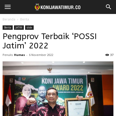
Beranda
Berita
Berita
JATIM
slide
Pengprov Terbaik ‘POSSI
Jatim’ 2022
Penulis
Humas
-
6 November 2022
37