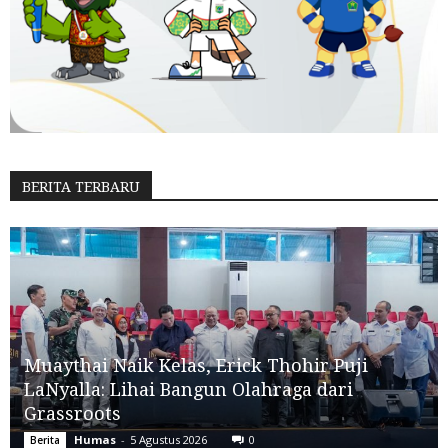
BERITA TERBARU
Muaythai Naik Kelas, Erick Thohir Puji
LaNyalla: Lihai Bangun Olahraga dari
Grassroots
Humas
-
5 Agustus 2026
0
Berita