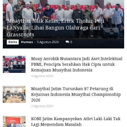
Muaythai Naik Kelas, Erick Thohir Puji
LaNyalla: Lihai Bangun Olahraga dari
Grassroots
Humas
-
5 Agustus 2026
0
Berita
Muay Aerobik Nusantara Jadi Aset Intelektual
PBMI, Pencipta Serahkan Hak Cipta untuk
Kemajuan Muaythai Indonesia
5 Agustus 2026
Muaythai Jatim Turunkan 87 Petarung di
Kejurnas Indonesia Muaythai Championship
2026
3 Agustus 2026
KONI Jatim Kampanyekan Atlet Laki-Laki Tak
Lagi Memendam Masalah