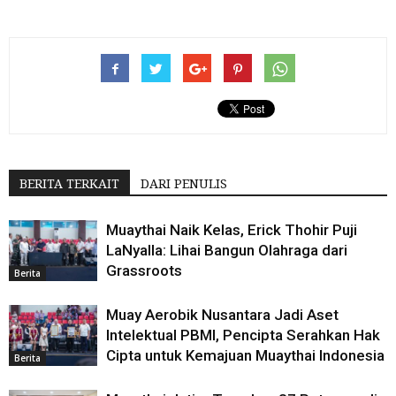
BERITA TERKAIT
DARI PENULIS
Muaythai Naik Kelas, Erick Thohir Puji
LaNyalla: Lihai Bangun Olahraga dari
Grassroots
Berita
Muay Aerobik Nusantara Jadi Aset
Intelektual PBMI, Pencipta Serahkan Hak
Cipta untuk Kemajuan Muaythai Indonesia
Berita