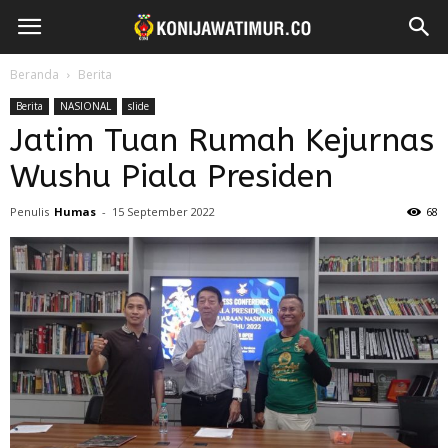
Beranda
Berita
Berita
NASIONAL
slide
Jatim Tuan Rumah Kejurnas
Wushu Piala Presiden
Penulis
Humas
-
15 September 2022
68