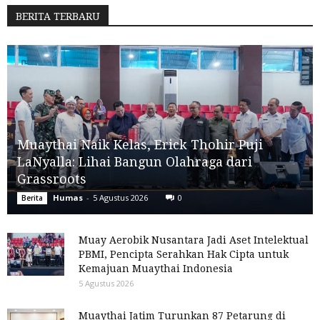
BERITA TERBARU
Muaythai Naik Kelas, Erick Thohir Puji
LaNyalla: Lihai Bangun Olahraga dari
Grassroots
Humas
-
5 Agustus 2026
0
Berita
Muay Aerobik Nusantara Jadi Aset Intelektual
PBMI, Pencipta Serahkan Hak Cipta untuk
Kemajuan Muaythai Indonesia
5 Agustus 2026
Muaythai Jatim Turunkan 87 Petarung di