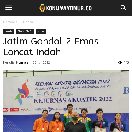
Beranda
Berita
Berita
NASIONAL
slide
Jatim Gondol 2 Emas
Loncat Indah
Penulis
Humas
-
30 Juli 2022
143