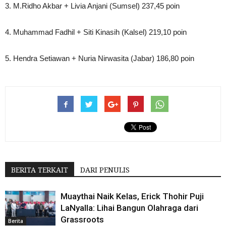
3. M.Ridho Akbar + Livia Anjani (Sumsel) 237,45 poin
4. Muhammad Fadhil + Siti Kinasih (Kalsel) 219,10 poin
5. Hendra Setiawan + Nuria Nirwasita (Jabar) 186,80 poin
BERITA TERKAIT
DARI PENULIS
Muaythai Naik Kelas, Erick Thohir Puji
LaNyalla: Lihai Bangun Olahraga dari
Grassroots
Berita