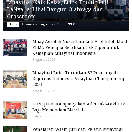
Muaythai Naik Kelas, Erick Thohir Puji
LaNyalla: Lihai Bangun Olahraga dari
Grassroots
Humas
-
5 Agustus 2026
0
Berita
Muay Aerobik Nusantara Jadi Aset Intelektual
PBMI, Pencipta Serahkan Hak Cipta untuk
Kemajuan Muaythai Indonesia
5 Agustus 2026
Muaythai Jatim Turunkan 87 Petarung di
Kejurnas Indonesia Muaythai Championship
2026
3 Agustus 2026
KONI Jatim Kampanyekan Atlet Laki-Laki Tak
Lagi Memendam Masalah
3 Agustus 2026
Penataran Wasit, Juri dan Pelatih Muaythai