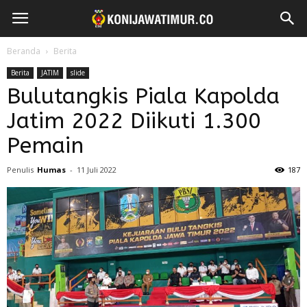
Beranda
Berita
Berita
JATIM
slide
Bulutangkis Piala Kapolda
Jatim 2022 Diikuti 1.300
Pemain
Penulis
Humas
-
11 Juli 2022
187