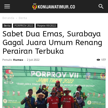
Beranda
Berita
Berita
PORPROV 2022
Porprov VII/2022
Sabet Dua Emas, Surabaya
Gagal Juara Umum Renang
Perairan Terbuka
Penulis
Humas
-
2 Juli 2022
177