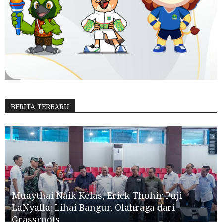
BERITA TERBARU
Muaythai Naik Kelas, Erick Thohir Puji
LaNyalla: Lihai Bangun Olahraga dari
Grassroots