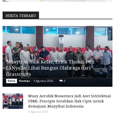
BERITA TERBARU
Muaythai Naik Kelas, Erick Thohir Puji
LaNyalla: Lihai Bangun Olahraga dari
Grassroots
Humas
-
5 Agustus 2026
0
Berita
Muay Aerobik Nusantara Jadi Aset Intelektual
PBMI, Pencipta Serahkan Hak Cipta untuk
Kemajuan Muaythai Indonesia
5 Agustus 2026