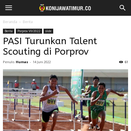
Beranda
Berita
Berita
Porprov VII/2022
slide
PASI Turunkan Talent
Scouting di Porprov
Penulis
Humas
-
14 Juni 2022
61