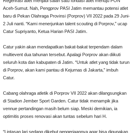
Regenrasi atlet menjadi salah satu fondasi atlet menuju PON
Aceh-Sumut. Nah, Pengprov PASI Jatim memantau potensi atlet
baru di Pekan Olahraga Provinsi (Porprov) VII 2022 pada 29 Juni-
2 Juli nanti. “Kami menerjunkan talent scouting di Porprov,” ucap
Catur Supriyanto, Ketua Harian PASI Jatim.
Catur yakin akan mendapatkan bakat-bakat terpendam dalam
multievent dua tahunan tersebut. Apalagi Porprov akan diikuti
seluruh kota dan kabupaten di Jatim. “Untuk atlet yang tidak turun
di Porprov, akan kami pantau di Kejurnas di Jakarta,” imbuh
Catur.
Cabang olahraga atletik di Porprov VII 2022 akan dilangsungkan
di Stadion Jember Sport Garden. Catur tidak menampik jika
vennue pertandingan masih belum siap. Meski demikian, ia
optimitis proses renovasi akan tuntas sebelum hari H.
“Lintasan lari sedang dikebut pengerjaannya agar bisa digunakan