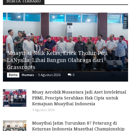
BERITA TERBARU
Muaythai Naik Kelas, Erick Thohir Puji
LaNyalla: Lihai Bangun Olahraga dari
Grassroots
Humas
-
5 Agustus 2026
0
Berita
Muay Aerobik Nusantara Jadi Aset Intelektual
PBMI, Pencipta Serahkan Hak Cipta untuk
Kemajuan Muaythai Indonesia
5 Agustus 2026
Muaythai Jatim Turunkan 87 Petarung di
Kejurnas Indonesia Muaythai Championship