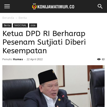
Beranda
Berita
Berita
NASIONAL
slide
Ketua DPD RI Berharap
Pesenam Sutjiati Diberi
Kesempatan
Penulis
Humas
-
22 April 2022
63