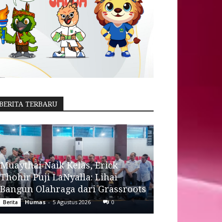
BERITA TERBARU
Muaythai Naik Kelas, Erick
Thohir Puji LaNyalla: Lihai
Bangun Olahraga dari Grassroots
Humas
-
5 Agustus 2026
0
Berita