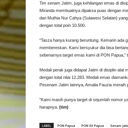
Tim senam Jatim, juga kehilangan emas di disipl
Miranda membuatnya dipaksa puas dengan medal
dari Muthia Nur Cahya (Sulawesi Selatan) yang
dengan total poin 10.500.
“Tasza hanya kurang beruntung. Kemarin ada g
membereskan. Kami bersyukur dia bisa bertandi
sebenarnya target emas kami di PON Papua,” te
Medali perak juga didapat Jatim di disiplin ala
dengan total nilai 12.283. Medali emas diamankan
Pesenam Jatim lainnya, Amalia Fauzia meraih pe
“Kami masih punya target di sejumlah nomor y
harapnya.
(tim)
LABEL
PON Papua
PON XX Papua
Senam Jat