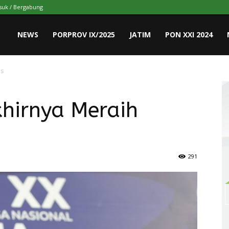
uk / Bergabung
NEWS
PORPROV IX/2025
JATIM
PON XXI 2024
as
hirnya Meraih
291