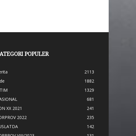
ATEGORI POPULER
rita
2113
ide
1882
ATIM
1329
ASIONAL
681
ON XX 2021
241
ORPROV 2022
235
USLATDA
142
ORPROV VIII/2023
131