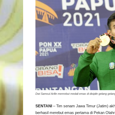
Dwi Samsul Arifin menrebut medali emas di disiplin gelang gelan
SENTANI
– Tim senam Jawa Timur (Jatim) akhir
berhasil merebut emas pertama di Pekan Olah