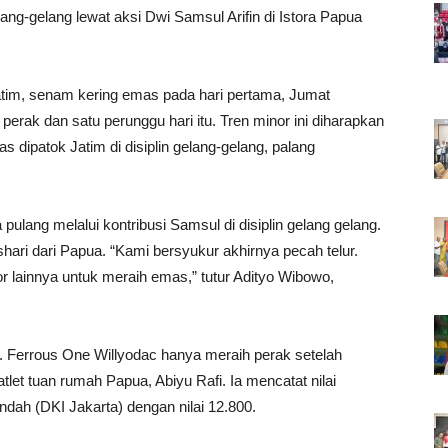
 gelang-gelang lewat aksi Dwi Samsul Arifin di Istora Papua
atim, senam kering emas pada hari pertama, Jumat
perak dan satu perunggu hari itu. Tren minor ini diharapkan
as dipatok Jatim di disiplin gelang-gelang, palang
ulang melalui kontribusi Samsul di disiplin gelang gelang.
shari dari Papua. “Kami bersyukur akhirnya pecah telur.
r lainnya untuk meraih emas,” tutur Adityo Wibowo,
i. Ferrous One Willyodac hanya meraih perak setelah
let tuan rumah Papua, Abiyu Rafi. Ia mencatat nilai
dah (DKI Jakarta) dengan nilai 12.800.