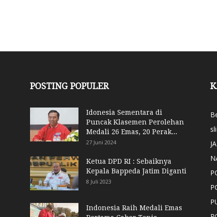
POSTING POPULER
K
Idonesia Sementara di
Be
Puncak Klasemen Perolehan
sl
Medali 26 Emas, 20 Perak...
27 Juni 2024
J
N
Ketua DPD RI : Sebaiknya
Kepala Bappeda Jatim Diganti
P
8 Juli 2023
P
P
Indonesia Raih Medali Emas
P