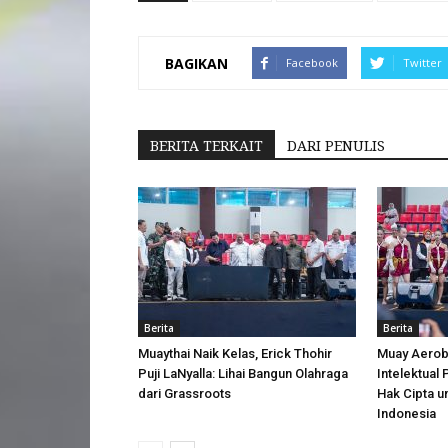
BAGIKAN
Facebook
Twitter
BERITA TERKAIT
DARI PENULIS
Berita
Berita
Muaythai Naik Kelas, Erick Thohir
Muay Aerobi
Puji LaNyalla: Lihai Bangun Olahraga
Intelektual
dari Grassroots
Hak Cipta u
Indonesia