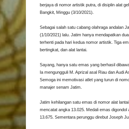
berjaya di nomor artistik putra, di disiplin alat
Bangkit, Minggu (3/10/2021).
Sebagai salah satu cabang olahraga andalan J
(1/10/2021) lalu. Jatim hanya mendapatkan dua 
terhenti pada hari kedua nomor artistik. Tiga em
bertingkat, dan alat lantai.
Sayang, hanya satu emas yang berhasil dibawa p
Ia mengungguli M. Aprizal asal Riau dan Audi A
Semoga ini memotivasi atlet yang turun di nomo
manajer senam Jatim.
Jatim kehilangan satu emas di nomor alat lanta
mencatat angka 13.025. Medali emas digondol at
13.675. Sementara perunggu direbut Joseph Jun