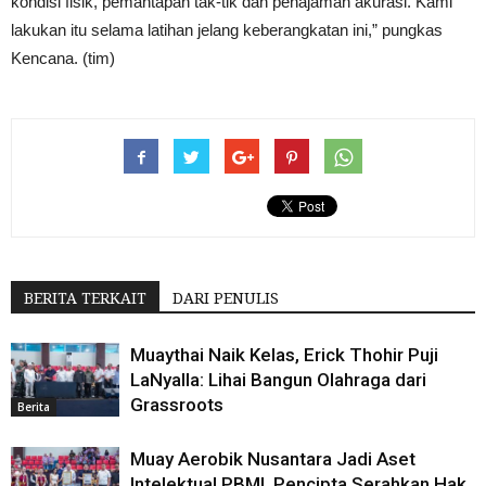
kondisi fisik, pemantapan tak-tik dan penajaman akurasi. Kami
lakukan itu selama latihan jelang keberangkatan ini,” pungkas
Kencana. (tim)
BERITA TERKAIT
DARI PENULIS
Muaythai Naik Kelas, Erick Thohir Puji
LaNyalla: Lihai Bangun Olahraga dari
Grassroots
Berita
Muay Aerobik Nusantara Jadi Aset
Intelektual PBMI, Pencipta Serahkan Hak