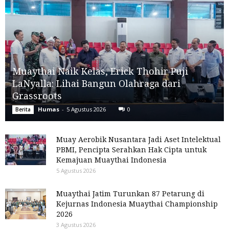
Muaythai Naik Kelas, Erick Thohir Puji
LaNyalla: Lihai Bangun Olahraga dari
Grassroots
Humas
-
5 Agustus 2026
0
Berita
Muay Aerobik Nusantara Jadi Aset Intelektual
PBMI, Pencipta Serahkan Hak Cipta untuk
Kemajuan Muaythai Indonesia
5 Agustus 2026
Muaythai Jatim Turunkan 87 Petarung di
Kejurnas Indonesia Muaythai Championship
2026
3 Agustus 2026