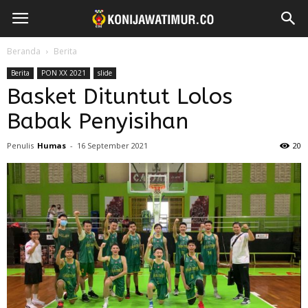
Beranda
Berita
Berita
PON XX 2021
slide
Basket Dituntut Lolos
Babak Penyisihan
Penulis
Humas
-
16 September 2021
20