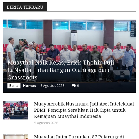
BERITA TERBARU
Muaythai Naik Kelas, Erick Thohir Puji
LaNyalla: Lihai Bangun Olahraga dari
Grassroots
Humas
-
5 Agustus 2026
0
Berita
Muay Aerobik Nusantara Jadi Aset Intelektual
PBMI, Pencipta Serahkan Hak Cipta untuk
Kemajuan Muaythai Indonesia
5 Agustus 2026
Muaythai Jatim Turunkan 87 Petarung di