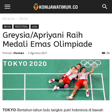
Beranda
Berita
Berita
NASIONAL
slide
Greysia/Apriyani Raih
Medali Emas Olimpiade
Penulis
Humas
-
2 Agustus 2021
26
TOKYO
-Bertahun-tahun bulu tangkis putri Indonesia di bawah