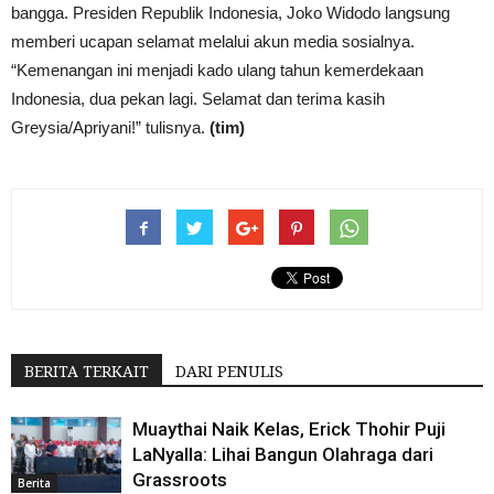
bangga. Presiden Republik Indonesia, Joko Widodo langsung
memberi ucapan selamat melalui akun media sosialnya.
“Kemenangan ini menjadi kado ulang tahun kemerdekaan
Indonesia, dua pekan lagi. Selamat dan terima kasih
Greysia/Apriyani!” tulisnya.
(tim)
BERITA TERKAIT
DARI PENULIS
Muaythai Naik Kelas, Erick Thohir Puji
LaNyalla: Lihai Bangun Olahraga dari
Grassroots
Berita