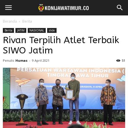
Beranda
Berita
Berita
JATIM
NASIONAL
slide
Rivan Terpilih Atlet Terbaik
SIWO Jatim
Penulis
Humas
-
9 April 2021
51