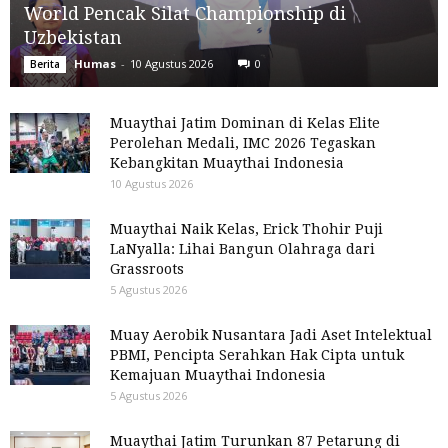
World Pencak Silat Championship di
Uzbekistan
Humas
-
10 Agustus 2026
0
Berita
Muaythai Jatim Dominan di Kelas Elite
Perolehan Medali, IMC 2026 Tegaskan
Kebangkitan Muaythai Indonesia
10 Agustus 2026
Muaythai Naik Kelas, Erick Thohir Puji
LaNyalla: Lihai Bangun Olahraga dari
Grassroots
5 Agustus 2026
Muay Aerobik Nusantara Jadi Aset Intelektual
PBMI, Pencipta Serahkan Hak Cipta untuk
Kemajuan Muaythai Indonesia
5 Agustus 2026
Muaythai Jatim Turunkan 87 Petarung di