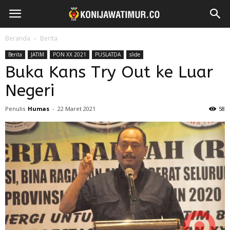
Beranda
Berita
Berita
JATIM
PON XX 2021
PUSLATDA
slide
Buka Kans Try Out ke Luar
Negeri
Penulis
Humas
-
22 Maret 2021
58