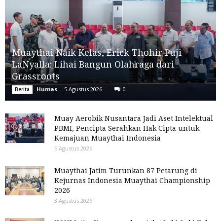
Muaythai Naik Kelas, Erick Thohir Puji
LaNyalla: Lihai Bangun Olahraga dari
Grassroots
Humas
-
5 Agustus 2026
0
Berita
Muay Aerobik Nusantara Jadi Aset Intelektual
PBMI, Pencipta Serahkan Hak Cipta untuk
Kemajuan Muaythai Indonesia
5 Agustus 2026
Muaythai Jatim Turunkan 87 Petarung di
Kejurnas Indonesia Muaythai Championship
2026
3 Agustus 2026