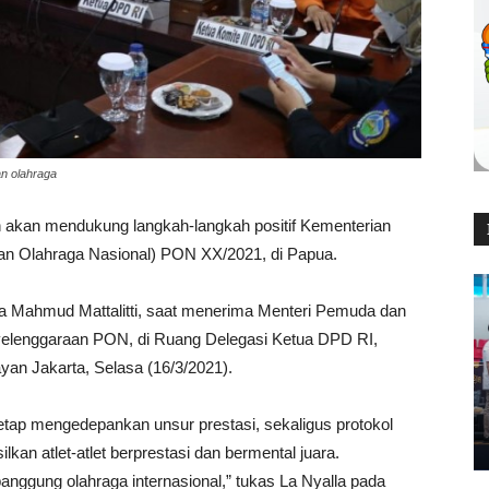
an olahraga
h akan mendukung langkah-langkah positif Kementerian
an Olahraga Nasional) PON XX/2021, di Papua.
la Mahmud Mattalitti, saat menerima Menteri Pemuda dan
enyelenggaraan PON, di Ruang Delegasi Ketua DPD RI,
an Jakarta, Selasa (16/3/2021).
etap mengedepankan unsur prestasi, sekaligus protokol
an atlet-atlet berprestasi dan bermental juara.
gung olahraga internasional,” tukas La Nyalla pada