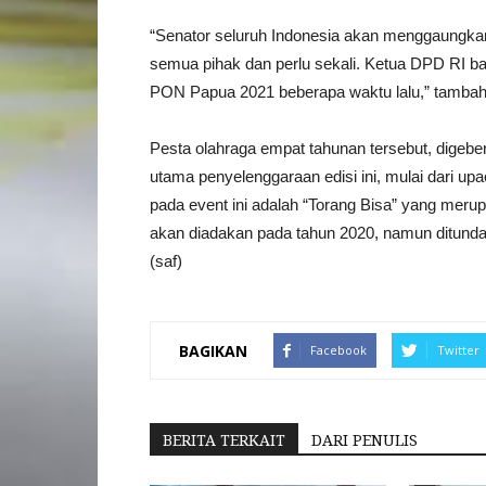
“Senator seluruh Indonesia akan menggaungkan
semua pihak dan perlu sekali. Ketua DPD RI b
PON Papua 2021 beberapa waktu lalu,” tambah 
Pesta olahraga empat tahunan tersebut, digebe
utama penyelenggaraan edisi ini, mulai dari u
pada event ini adalah “Torang Bisa” yang mer
akan diadakan pada tahun 2020, namun ditund
(saf)
BAGIKAN
Facebook
Twitter
BERITA TERKAIT
DARI PENULIS