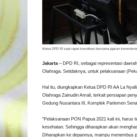
Ketua DPD RI saat rapat koordinasi bersama jajaran kementeri
Jakarta
– DPD RI, sebagai representasi daera
Olahraga. Setidaknya, untuk pelaksanaan (Pek
Hal itu, diungkapkan Ketua DPD RI AA La Nyal
Olahraga Zainudin Amali, terkait persiapan p
Gedung Nusantara III, Komplek Parlemen Senay
“Pelaksanaan PON Papua 2021 kali ini, harus t
kesehatan. Sehingga diharapkan akan menghasilk
Diharapkan ke depannya, mampu menembus pang