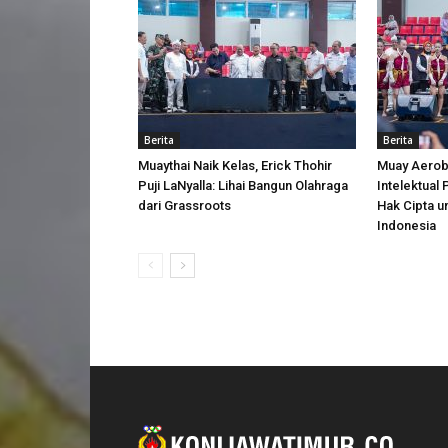
Berita
Berita
Muaythai Naik Kelas, Erick Thohir
Muay Aerobi
Puji LaNyalla: Lihai Bangun Olahraga
Intelektual
dari Grassroots
Hak Cipta u
Indonesia