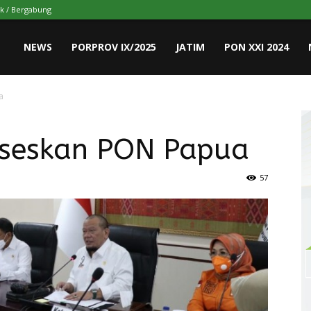
k / Bergabung
NEWS
PORPROV IX/2025
JATIM
PON XXI 2024
a
kseskan PON Papua
57