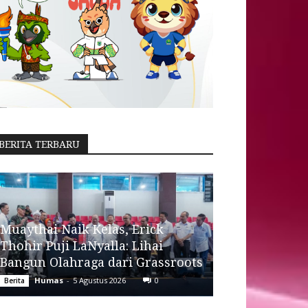
BERITA TERBARU
Muaythai Naik Kelas, Erick
Thohir Puji LaNyalla: Lihai
Bangun Olahraga dari Grassroots
Humas
-
5 Agustus 2026
0
Berita