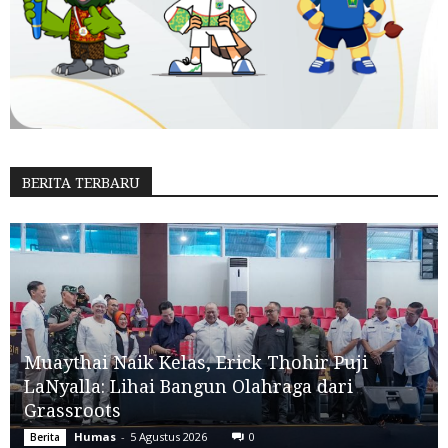
BERITA TERBARU
Muaythai Naik Kelas, Erick Thohir Puji
LaNyalla: Lihai Bangun Olahraga dari
Grassroots
Humas
-
5 Agustus 2026
0
Berita