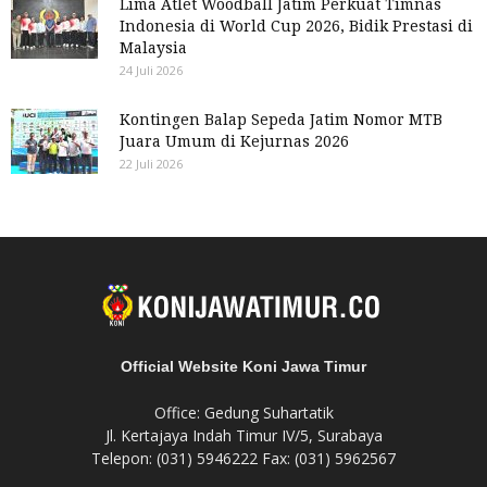
Lima Atlet Woodball Jatim Perkuat Timnas
Indonesia di World Cup 2026, Bidik Prestasi di
Malaysia
24 Juli 2026
Kontingen Balap Sepeda Jatim Nomor MTB
Juara Umum di Kejurnas 2026
22 Juli 2026
Official Website Koni Jawa Timur
Office: Gedung Suhartatik
Jl. Kertajaya Indah Timur IV/5, Surabaya
Telepon: (031) 5946222 Fax: (031) 5962567