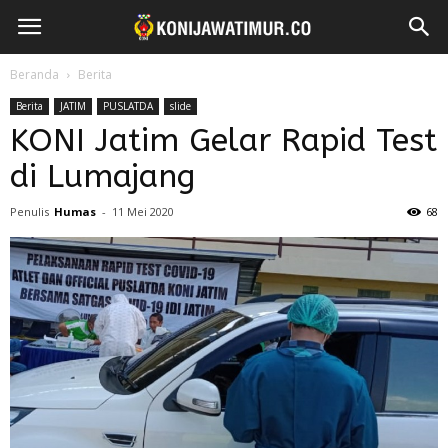
Beranda
Berita
Berita
JATIM
PUSLATDA
slide
KONI Jatim Gelar Rapid Test
di Lumajang
Penulis
Humas
-
11 Mei 2020
68