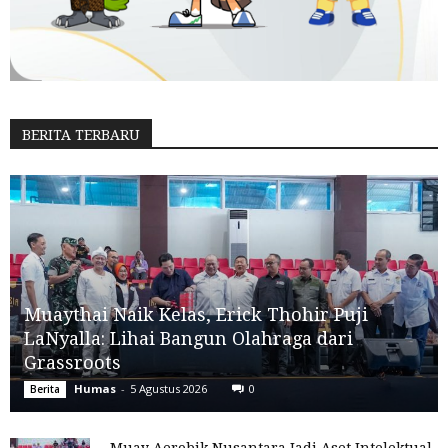
BERITA TERBARU
Muaythai Naik Kelas, Erick Thohir Puji
LaNyalla: Lihai Bangun Olahraga dari
Grassroots
Humas
-
5 Agustus 2026
0
Berita
Muay Aerobik Nusantara Jadi Aset Intelektual