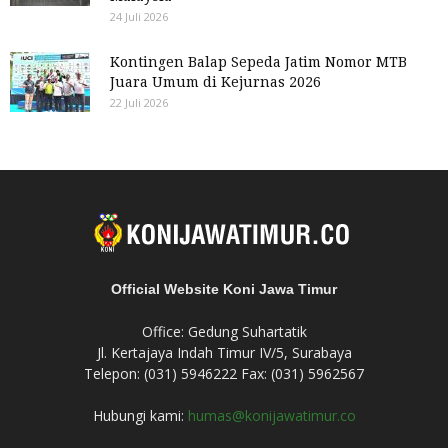
24 Juli 2026
Kontingen Balap Sepeda Jatim Nomor MTB
Juara Umum di Kejurnas 2026
22 Juli 2026
Official Website Koni Jawa Timur
Office: Gedung Suhartatik
Jl. Kertajaya Indah Timur IV/5, Surabaya
Telepon: (031) 5946222 Fax: (031) 5962567
Hubungi kami:
humas@konijawatimur.co