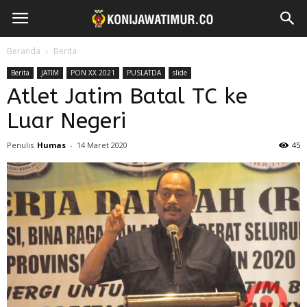
Beranda
Berita
Berita
JATIM
PON XX 2021
PUSLATDA
slide
Atlet Jatim Batal TC ke
Luar Negeri
Penulis
Humas
-
14 Maret 2020
45