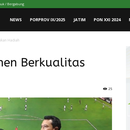
uk / Bergabung
NEWS
PORPROV IX/2025
JATIM
PON XXI 2024
ukan Hadiah
men Berkualitas
25