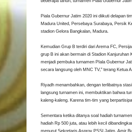
beberapa tahun, turnamen Piala Gubernur Jatim
Piala Gubernur Jatim 2020 ini diikuti delapan ti
Madura United, Persebaya Surabaya, Persik Ked
stadion Gelora Bangkalan, Madura.
Kemudian Grup B terdiri dari Arema FC, Persij
grup B ini akan bermain di Stadion Kanjuruhan
menjadi pembuka turnamen PIala Gubernur Jati
secara langsung oleh MNC TV,” terang Ketua A
Riyadh menambahkan, dengan terlibatnya stasi
langsung turnamen ini, membuktikan bahwa tur
kaleng-kaleng. Karena tim-tim yang berpartisipas
Sementara ketika ditanya soal hadiah turname
hadiah Rp 500 juta, atau lebih kecil dibandin
menurut Sekretaris Asprov PSSI Jatim, Amir Bu