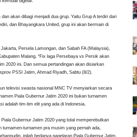
 kembali digelar.
m dan akan dibagi menjadi dua grup. Yaitu Grup A terdiri dari
iri, dan Bhayangkara United, grup ini akan bermain di
a Jakarta, Persela Lamongan, dan Sabah FA (Malaysia),
 Kabupaten Malang. “Fix laga Persebaya vs Persik akan
m 2020 ini. Dan semua pertandingan akan disiarkan
sprov PSSI Jatim, Ahmad Riyadh, Sabtu (8/2).
un televisi swasta nasional MNC TV menyiarkan secara
namen Piala Gubernur Jatim 2020 ini bukan turnamen
i adalah tim-tim elit yang ada di Indonesia.
n Piala Gubernur Jatim 2020 yang total memperebutkan
gkan turnamen-turnamen pra musim yang pernah ada,
rhannudin, inilah bedanya pagelaran Piala Gubernur Jatim.