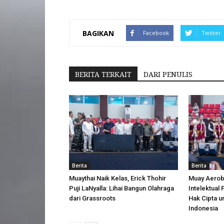
BAGIKAN
Facebook
Twitter
BERITA TERKAIT
DARI PENULIS
Berita
Berita
Muaythai Naik Kelas, Erick Thohir
Muay Aerobi
Puji LaNyalla: Lihai Bangun Olahraga
Intelektual
dari Grassroots
Hak Cipta u
Indonesia