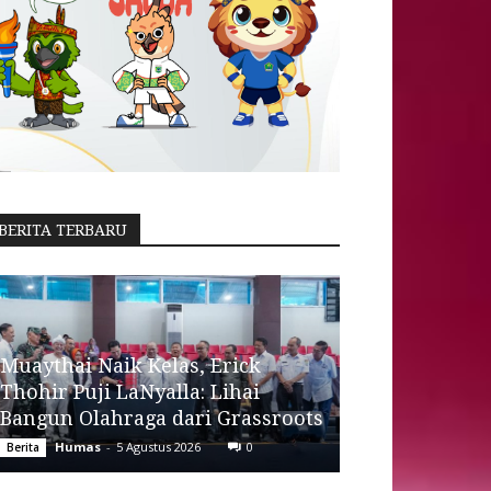
BERITA TERBARU
Muaythai Naik Kelas, Erick
Thohir Puji LaNyalla: Lihai
Bangun Olahraga dari Grassroots
Humas
-
5 Agustus 2026
0
Berita