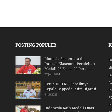
POSTING POPULER
K
Idonesia Sementara di
Be
Puncak Klasemen Perolehan
sl
Medali 26 Emas, 20 Perak...
27 Juni 2024
J
N
Ketua DPD RI : Sebaiknya
Kepala Bappeda Jatim Diganti
P
8 Juli 2023
P
P
Indonesia Raih Medali Emas