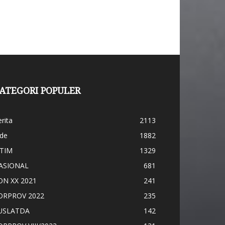
ATEGORI POPULER
rita
2113
ide
1882
ATIM
1329
ASIONAL
681
ON XX 2021
241
ORPROV 2022
235
USLATDA
142