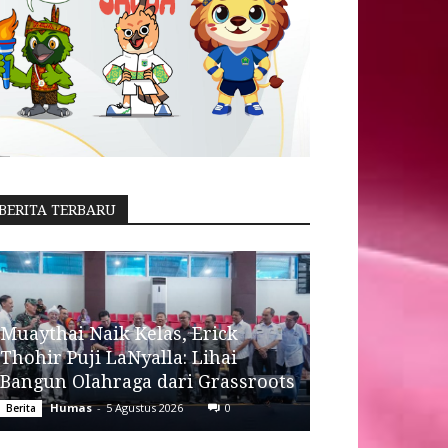
BERITA TERBARU
Muaythai Naik Kelas, Erick
Thohir Puji LaNyalla: Lihai
Bangun Olahraga dari Grassroots
Humas
-
5 Agustus 2026
0
Berita