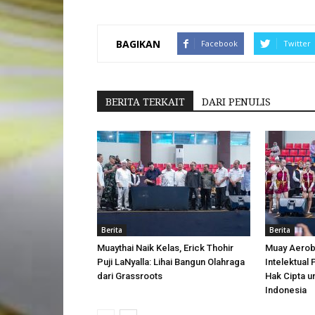
BAGIKAN
Facebook
Twitter
BERITA TERKAIT
DARI PENULIS
Berita
Berita
Muaythai Naik Kelas, Erick Thohir
Muay Aerobi
Puji LaNyalla: Lihai Bangun Olahraga
Intelektual
dari Grassroots
Hak Cipta u
Indonesia