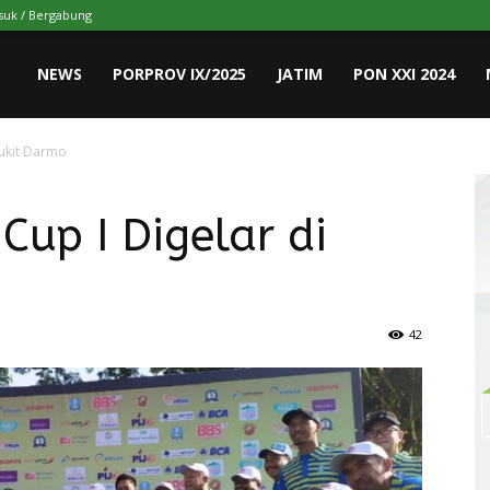
uk / Bergabung
NEWS
PORPROV IX/2025
JATIM
PON XXI 2024
Bukit Darmo
Cup I Digelar di
42