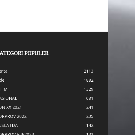
ATEGORI POPULER
rita
2113
ide
1882
ATIM
1329
ASIONAL
681
ON XX 2021
241
ORPROV 2022
235
USLATDA
142
ORPROV VIII/2023
131