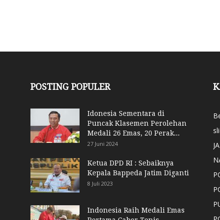
POSTING POPULER
K
Idonesia Sementara di
Be
Puncak Klasemen Perolehan
sl
Medali 26 Emas, 20 Perak...
27 Juni 2024
J
N
Ketua DPD RI : Sebaiknya
Kepala Bappeda Jatim Diganti
P
8 Juli 2023
P
P
Indonesia Raih Medali Emas
P